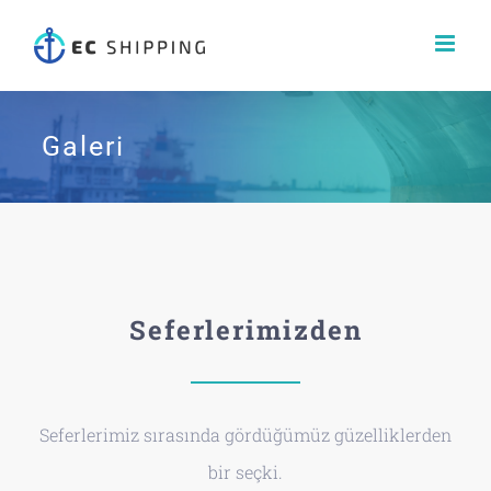
Skip
to
content
Galeri
Seferlerimizden
Seferlerimiz sırasında gördüğümüz güzelliklerden
bir seçki.